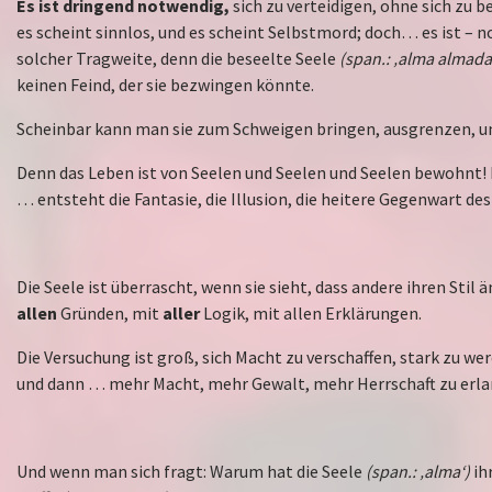
Es ist dringend notwendig,
sich zu verteidigen, ohne sich zu 
es scheint sinnlos, und es scheint Selbstmord; doch… es ist – no
solcher Tragweite, denn die beseelte Seele
(span.: ‚alma almada
keinen Feind, der sie bezwingen könnte.
Scheinbar kann man sie zum Schweigen bringen, ausgrenzen, u
Denn das Leben ist von Seelen und Seelen und Seelen bewohnt!
… entsteht die Fantasie, die Illusion, die heitere Gegenwart de
Die Seele ist überrascht, wenn sie sieht, dass andere ihren Stil
allen
Gründen, mit
aller
Logik, mit allen Erklärungen.
Die Versuchung ist groß, sich Macht zu verschaffen, stark zu 
und dann … mehr Macht, mehr Gewalt, mehr Herrschaft zu erla
Und wenn man sich fragt: Warum hat die Seele
(span.: ‚alma‘)
ih