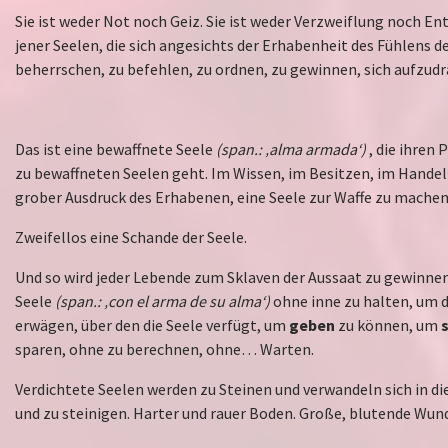
Sie ist weder Not noch Geiz. Sie ist weder Verzweiflung noch E
jener Seelen, die sich angesichts der Erhabenheit des Fühlens 
beherrschen, zu befehlen, zu ordnen, zu gewinnen, sich aufzud
Das ist eine bewaffnete Seele
(span.: ‚alma armada‘)
, die ihren
zu bewaffneten Seelen geht. Im Wissen, im Besitzen, im Handeln
grober Ausdruck des Erhabenen, eine Seele zur Waffe zu machen
Zweifellos eine Schande der Seele.
Und so wird jeder Lebende zum Sklaven der Aussaat zu gewinnen
Seele
(span.: ‚con el arma de su alma‘)
ohne inne zu halten, um 
erwägen, über den die Seele verfügt, um
geben
zu können, um
sparen, ohne zu berechnen, ohne… Warten.
Verdichtete Seelen werden zu Steinen und verwandeln sich in die
und zu steinigen. Harter und rauer Boden. Große, blutende Wun