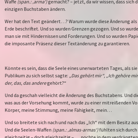
Waffe
(span.: ‚arma‘)
gemacht? – jetzt, da wir wissen, dass sich 
einzigen Buchstaben ändern.
Wer hat den Text geändert…? Warum wurde diese Änderung als 
Erde beschriftet. Und so wurden Grenzen gezogen. Und so wurde 
man sie mit Hindernissen und Forderungen. Und so wurden Papi
die imposante Präsenz dieser Textänderung zu garantieren.
Könnte es sein, dass die Seele eines unerwarteten Tages, als si
Publikum zu sich selbst sagte:
„Das gehört mir“, „Ich gehöre mir
der, das, das andere
gehört?“
Und da geschah vielleicht die Änderung des Buchstabens. Und di
was aus der Vorsehung kommt, wurde zu einer mitreißenden Vor
Körper, meine Stimmung, meine Fähigkeit, mein…
Und so breitete sich nach und nach das „Ich“ mit dem Besitz aus
Und die Seelen-Waffen
(span.: ‚almas-armas‘)
fühlten sich durch
gleichzeitig – doch gleichzeitig – … pochte in dem verdrängte